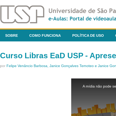
SOBRE
COMO FUNCIONA
POLÍTICA DE USO
Curso Libras EaD USP - Apres
por
Felipe Venâncio Barbosa, Janice Gonçalves Temoteo e Janice G
This
is
A mídia não pode se
a
modal
window.