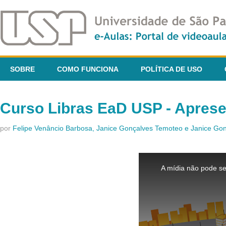
SOBRE
COMO FUNCIONA
POLÍTICA DE USO
Curso Libras EaD USP - Apres
por
Felipe Venâncio Barbosa, Janice Gonçalves Temoteo e Janice G
This
is
A mídia não pode se
a
modal
window.