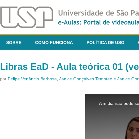
SOBRE
COMO FUNCIONA
POLÍTICA DE USO
Libras EaD - Aula teórica 01 (v
por
Felipe Venâncio Barbosa, Janice Gonçalves Temoteo e Janice G
This
is
A mídia não pode se
a
modal
window.