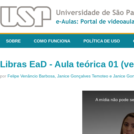
SOBRE
COMO FUNCIONA
POLÍTICA DE USO
Libras EaD - Aula teórica 01 (v
por
Felipe Venâncio Barbosa, Janice Gonçalves Temoteo e Janice G
This
is
A mídia não pode se
a
modal
window.