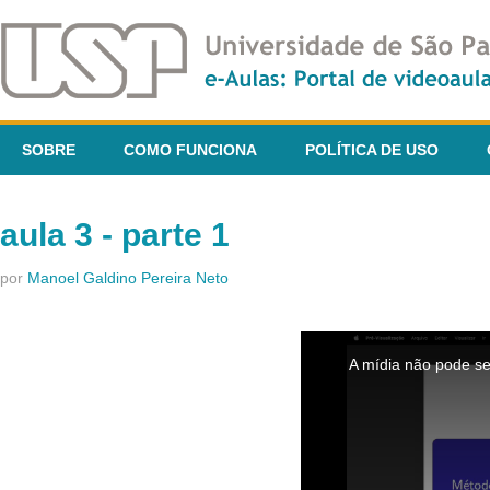
SOBRE
COMO FUNCIONA
POLÍTICA DE USO
aula 3 - parte 1
por
Manoel Galdino Pereira Neto
This
is
A mídia não pode se
a
modal
window.