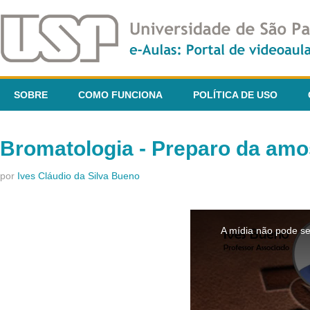
SOBRE
COMO FUNCIONA
POLÍTICA DE USO
Bromatologia - Preparo da amos
por
Ives Cláudio da Silva Bueno
This
is
A mídia não pode se
a
modal
window.