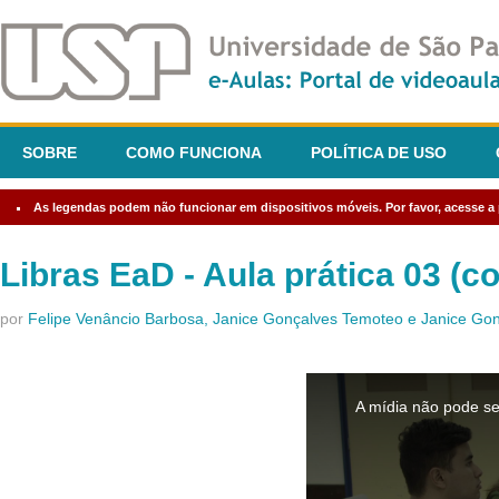
SOBRE
COMO FUNCIONA
POLÍTICA DE USO
As legendas podem não funcionar em dispositivos móveis. Por favor, acesse a p
Libras EaD - Aula prática 03 (
por
Felipe Venâncio Barbosa, Janice Gonçalves Temoteo e Janice G
This
is
A mídia não pode se
a
modal
window.