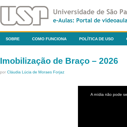
SOBRE
COMO FUNCIONA
POLÍTICA DE USO
Imobilização de Braço – 2026
por
Cláudia Lúcia de Moraes Forjaz
This
is
A mídia não pode se
a
modal
window.