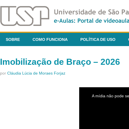
SOBRE
COMO FUNCIONA
POLÍTICA DE USO
Imobilização de Braço – 2026
por
Cláudia Lúcia de Moraes Forjaz
This
is
A mídia não pode se
a
modal
window.