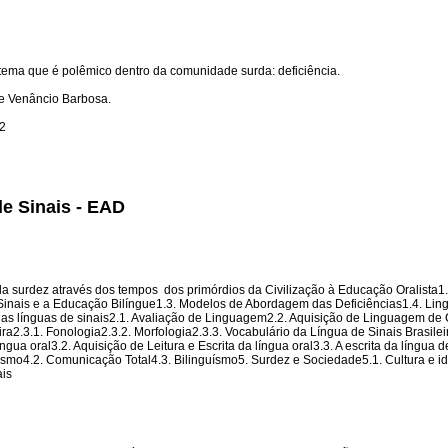
tema que é polêmico dentro da comunidade surda: deficiência.
pe Venâncio Barbosa.
2
de Sinais - EAD
 da surdez através dos tempos  dos primórdios da Civilização à Educação Oralista1.
 Sinais e a Educação Bilíngue1.3. Modelos de Abordagem das Deficiências1.4. Li
 das línguas de sinais2.1. Avaliação de Linguagem2.2. Aquisição de Linguagem de
ra2.3.1. Fonologia2.3.2. Morfologia2.3.3. Vocabulário da Língua de Sinais Brasilei
ua oral3.2. Aquisição de Leitura e Escrita da língua oral3.3. A escrita da língua d
lismo4.2. Comunicação Total4.3. Bilinguísmo5. Surdez e Sociedade5.1. Cultura e i
ais