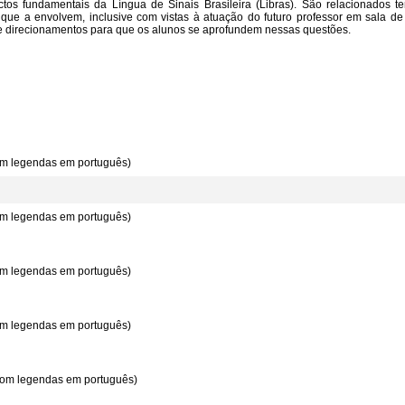
ctos fundamentais da Língua de Sinais Brasileira (Libras). São relacionados 
que a envolvem, inclusive com vistas à atuação do futuro professor em sala d
 direcionamentos para que os alunos se aprofundem nessas questões.
com legendas em português)
com legendas em português)
com legendas em português)
com legendas em português)
 com legendas em português)