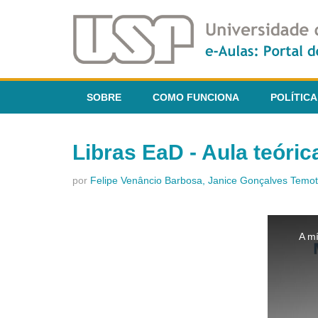
SOBRE
COMO FUNCIONA
POLÍTICA
Libras EaD - Aula teóric
por
Felipe Venâncio Barbosa, Janice Gonçalves Temo
This
is
A mí
a
modal
window.