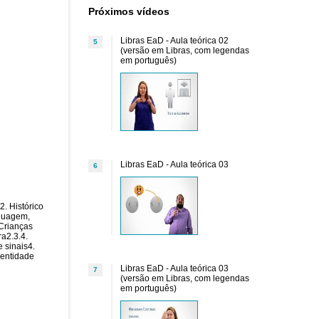
Próximos vídeos
Libras EaD - Aula teórica 02
5
(versão em Libras, com legendas
em português)
Libras EaD - Aula teórica 03
6
2. Histórico
nguagem,
 Crianças
ra2.3.4.
e sinais4.
dentidade
Libras EaD - Aula teórica 03
7
(versão em Libras, com legendas
em português)