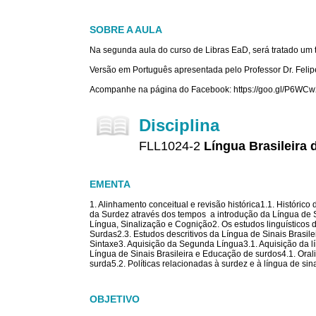
SOBRE A AULA
Na segunda aula do curso de Libras EaD, será tratado um 
Versão em Português apresentada pelo Professor Dr. Feli
Acompanhe na página do Facebook: https://goo.gl/P6WCw
Disciplina
FLL1024-2
Língua Brasileira 
EMENTA
1. Alinhamento conceitual e revisão histórica1.1. Histórico
da Surdez através dos tempos  a introdução da Língua de
Língua, Sinalização e Cognição2. Os estudos linguísticos
Surdas2.3. Estudos descritivos da Língua de Sinais Brasilei
Sintaxe3. Aquisição da Segunda Língua3.1. Aquisição da líng
Língua de Sinais Brasileira e Educação de surdos4.1. Ora
surda5.2. Políticas relacionadas à surdez e à língua de sin
OBJETIVO