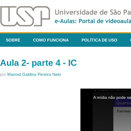
SOBRE
COMO FUNCIONA
POLÍTICA DE USO
Aula 2- parte 4 - IC
por
Manoel Galdino Pereira Neto
This
is
A mídia não pode se
a
modal
window.