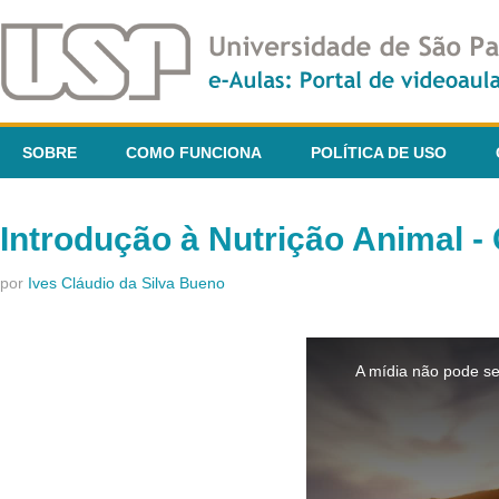
SOBRE
COMO FUNCIONA
POLÍTICA DE USO
Introdução à Nutrição Animal -
por
Ives Cláudio da Silva Bueno
This
is
A mídia não pode se
a
modal
window.