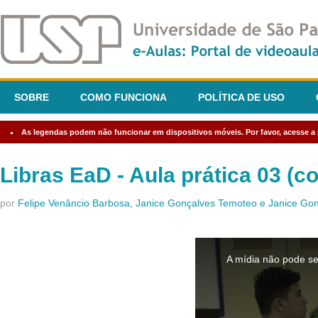
SOBRE
COMO FUNCIONA
POLÍTICA DE USO
As legendas podem não funcionar em dispositivos móveis. Por favor, acesse a p
Libras EaD - Aula prática 03 (
por
Felipe Venâncio Barbosa, Janice Gonçalves Temoteo e Janice G
This
is
A mídia não pode se
a
modal
window.