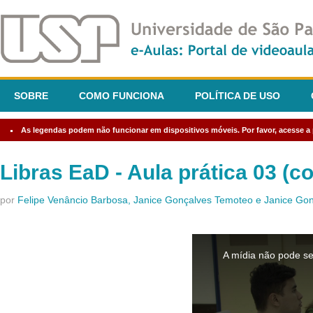
SOBRE
COMO FUNCIONA
POLÍTICA DE USO
As legendas podem não funcionar em dispositivos móveis. Por favor, acesse a p
Libras EaD - Aula prática 03 (
por
Felipe Venâncio Barbosa, Janice Gonçalves Temoteo e Janice G
This
is
A mídia não pode se
a
modal
window.