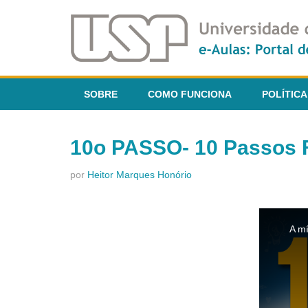
SOBRE
COMO FUNCIONA
POLÍTICA
10o PASSO- 10 Passos F
por
Heitor Marques Honório
This
is
A mí
a
modal
window.