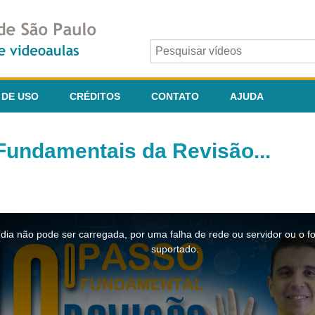
 DE USO
CRÉDITOS
CONTATO
AJUDA
undamentais da Revisão...
dia não pode ser carregada, por uma falha de rede ou servidor ou o f
suportado.