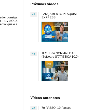
Próximos vídeos
LANÇAMENTO PESQUISE
47
sador consiga
EXPRESS
 de REVISÕES
ntal que é a
TESTE de NORMALIDADE
48
(Software STATISTICA 10.0)
Vídeos anteriores
7o PASSO- 10 Passos
45