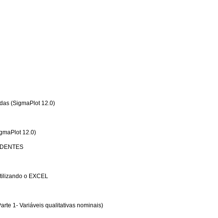
das (SigmaPlot 12.0)
igmaPlot 12.0)
ENDENTES
tilizando o EXCEL
te 1- Variáveis qualitativas nominais)