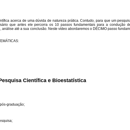
entífica acerca de uma dúvida de natureza prática. Contudo, para que um pesqui
ssário que antes ele percorra os 10 passos fundamentais para a condução
 análise até a sua conclusão. Neste vídeo abordaremos o DÉCIMO passo fundame
TEMÁTICAS:
squisa Científica e Bioestatística
 pós-graduação;
esquisa;