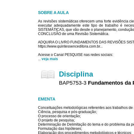
SOBRE A AULA
As revisões sistemáticas oferecem uma forte evidência ci
executar adequadamente este tipo de trabalho é nece
SISTEMÁTICAS, que vão desde o planejamento, condução,
CONCLUSÃO de uma Revisão Sistemática.
ADQUIRA O LIVRO FUNDAMENTOS DAS REVISÕES SIS
https://www.quintessenceditora.com.br...
Acesse o Canal PESQUISE nas redes sociais:
...
veja mais
Disciplina
BAP5753-3
Fundamentos da Pe
EMENTA
Conceituações metodológicas referentes aos trabalhos de
Ciência, pesquisa e pós-graduação;
O processo de orientação;
O projeto de pesquisa;
Determinação de Delimitação do tema e do problema da p
Formulação das hipóteses;
Elaboração dos procedimentos metodológicos e técnicos;