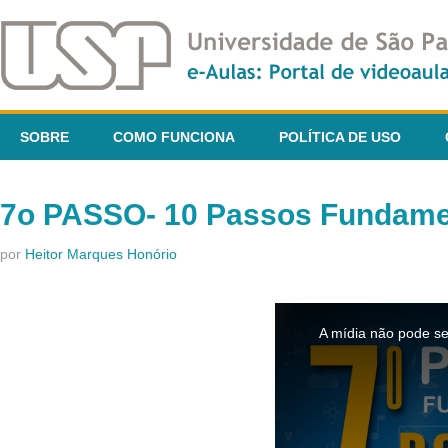
SOBRE
COMO FUNCIONA
POLÍTICA DE USO
7o PASSO- 10 Passos Fundamen
por
Heitor Marques Honório
This
is
A mídia não pode se
a
modal
window.