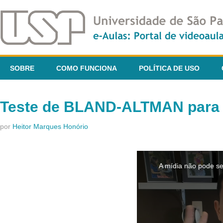
SOBRE
COMO FUNCIONA
POLÍTICA DE USO
Teste de BLAND-ALTMAN para c
por
Heitor Marques Honório
This
is
A mídia não pode se
a
modal
window.