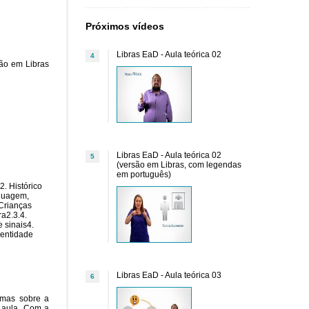
Próximos vídeos
Libras EaD - Aula teórica 02
4
são em Libras
Libras EaD - Aula teórica 02
5
(versão em Libras, com legendas
em português)
2. Histórico
nguagem,
 Crianças
ra2.3.4.
e sinais4.
dentidade
Libras EaD - Aula teórica 03
6
temas sobre a
e aula. Com a