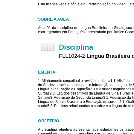
Esta licença veda a cópia e/ou redistribuição do vídeo. E
SOBRE A AULA
Aula 01 da disciplina de Língua Brasileira de Sinais, su
com legendas em Português apresentada por Janice Gonç
Disciplina
FLL1024-2
Língua Brasileira 
EMENTA
1. Alinhamento conceitual e revisão histórica1.1. Histórico
da Surdez através dos tempos  a introdução da Língua de
Língua, Sinalização e Cognição2. Os estudos linguísticos
Surdas2.3. Estudos descritivos da Língua de Sinais Brasilei
Sintaxe3. Aquisição da Segunda Língua3.1. Aquisição da líng
Língua de Sinais Brasileira e Educação de surdos4.1. Ora
surda5.2. Políticas relacionadas à surdez e à língua de sin
OBJETIVO
A disciplina objetiva apresentar aos estudantes os aspe
comunidade surda e as questões sociais e educacionais 