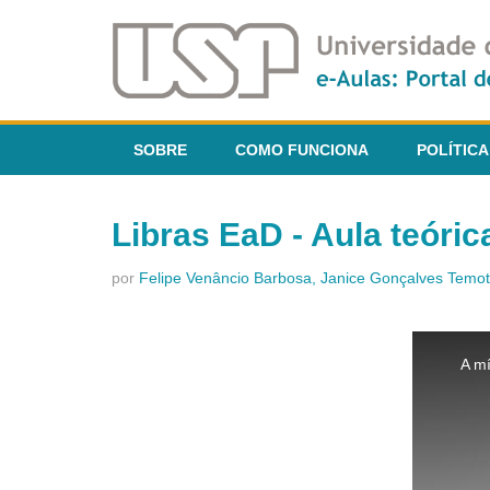
SOBRE
COMO FUNCIONA
POLÍTICA
Libras EaD - Aula teóric
por
Felipe Venâncio Barbosa, Janice Gonçalves Temo
This
is
A mí
a
modal
window.