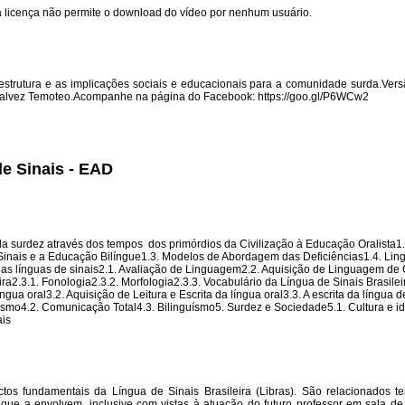
sta licença não permite o download do vídeo por nenhum usuário.
a estrutura e as implicações sociais e educacionais para a comunidade surda.Ver
alvez Temoteo.Acompanhe na página do Facebook: https://goo.gl/P6WCw2
de Sinais - EAD
 da surdez através dos tempos  dos primórdios da Civilização à Educação Oralista1.
 Sinais e a Educação Bilíngue1.3. Modelos de Abordagem das Deficiências1.4. Li
 das línguas de sinais2.1. Avaliação de Linguagem2.2. Aquisição de Linguagem de
ra2.3.1. Fonologia2.3.2. Morfologia2.3.3. Vocabulário da Língua de Sinais Brasilei
ua oral3.2. Aquisição de Leitura e Escrita da língua oral3.3. A escrita da língua d
lismo4.2. Comunicação Total4.3. Bilinguísmo5. Surdez e Sociedade5.1. Cultura e i
ais
ctos fundamentais da Língua de Sinais Brasileira (Libras). São relacionados 
que a envolvem, inclusive com vistas à atuação do futuro professor em sala d