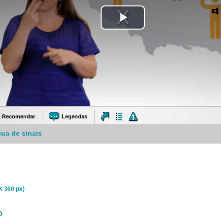
Tocar
Vídeo
Recomendar
Legendas
gua de sinais
X 360 px)
O