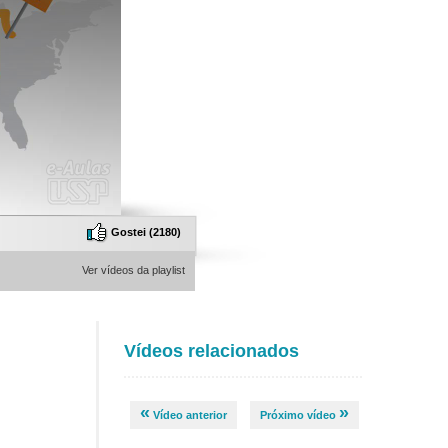
Gostei (
2180
)
Ver vídeos da playlist
Vídeos relacionados
«
»
Vídeo anterior
Próximo vídeo