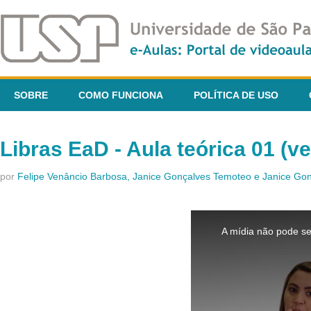
SOBRE
COMO FUNCIONA
POLÍTICA DE USO
Libras EaD - Aula teórica 01 (v
por
Felipe Venâncio Barbosa, Janice Gonçalves Temoteo e Janice G
This
is
A mídia não pode se
a
modal
window.