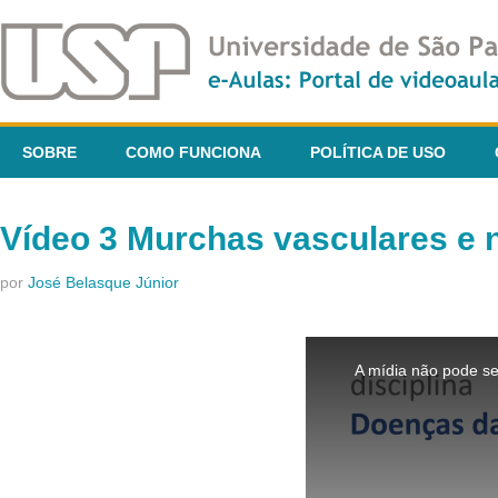
SOBRE
COMO FUNCIONA
POLÍTICA DE USO
Vídeo 3 Murchas vasculares e
por
José Belasque Júnior
This
is
A mídia não pode se
a
modal
window.