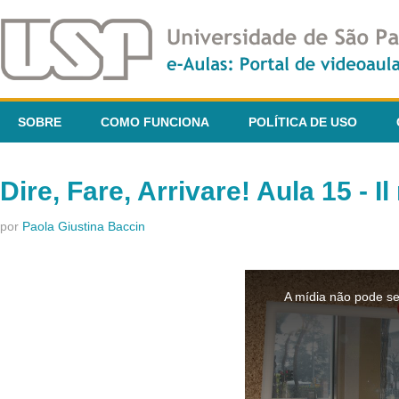
SOBRE
COMO FUNCIONA
POLÍTICA DE USO
Dire, Fare, Arrivare! Aula 15 - I
por
Paola Giustina Baccin
This
is
A mídia não pode se
a
modal
window.