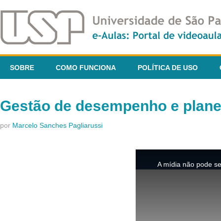
SOBRE
COMO FUNCIONA
POLÍTICA DE USO
Gestão de desempenho e planej
por
Marcelo Sanches Pagliarussi
This
is
A mídia não pode se
a
modal
window.