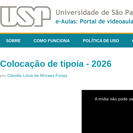
SOBRE
COMO FUNCIONA
POLÍTICA DE USO
Colocação de tipoia - 2026
por
Cláudia Lúcia de Moraes Forjaz
This
is
A mídia não pode se
a
modal
window.