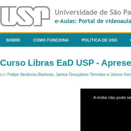
SOBRE
COMO FUNCIONA
POLÍTICA DE USO
Curso Libras EaD USP - Apres
por
Felipe Venâncio Barbosa, Janice Gonçalves Temoteo e Janice G
This
is
A mídia não pode se
a
modal
window.