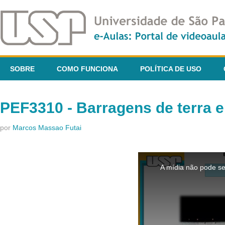
SOBRE
COMO FUNCIONA
POLÍTICA DE USO
PEF3310 - Barragens de terra e
por
Marcos Massao Futai
This
is
A mídia não pode se
a
modal
window.