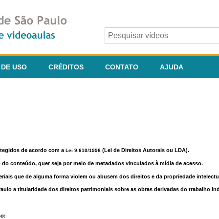
 DE USO
CRÉDITOS
CONTATO
AJUDA
otegidos de acordo com a
(Lei de Direitos Autorais ou LDA).
Lei 9.610/1998
o do conteúdo, quer seja por meio de metadados vinculados à mídia de acesso.
riais que de alguma forma violem ou abusem dos direitos e da propriedade intelectua
lo a titularidade dos direitos patrimoniais sobre as obras derivadas do trabalho in
so: