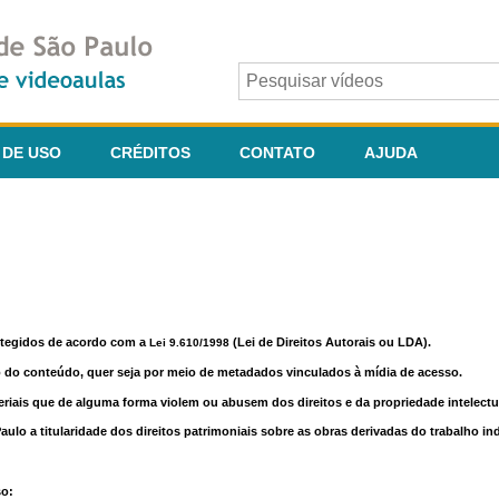
 DE USO
CRÉDITOS
CONTATO
AJUDA
otegidos de acordo com a
(Lei de Direitos Autorais ou LDA).
Lei 9.610/1998
o do conteúdo, quer seja por meio de metadados vinculados à mídia de acesso.
riais que de alguma forma violem ou abusem dos direitos e da propriedade intelectua
lo a titularidade dos direitos patrimoniais sobre as obras derivadas do trabalho in
so: