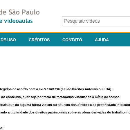
 DE USO
CRÉDITOS
CONTATO
AJUDA
otegidos de acordo com a
(Lei de Direitos Autorais ou LDA).
Lei 9.610/1998
o do conteúdo, quer seja por meio de metadados vinculados à mídia de acesso.
riais que de alguma forma violem ou abusem dos direitos e da propriedade intelectua
lo a titularidade dos direitos patrimoniais sobre as obras derivadas do trabalho in
so: