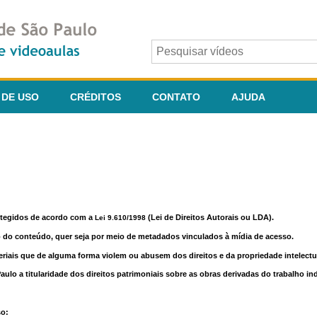
 DE USO
CRÉDITOS
CONTATO
AJUDA
otegidos de acordo com a
(Lei de Direitos Autorais ou LDA).
Lei 9.610/1998
o do conteúdo, quer seja por meio de metadados vinculados à mídia de acesso.
riais que de alguma forma violem ou abusem dos direitos e da propriedade intelectua
lo a titularidade dos direitos patrimoniais sobre as obras derivadas do trabalho in
so: