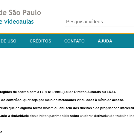
 DE USO
CRÉDITOS
CONTATO
AJUDA
otegidos de acordo com a
(Lei de Direitos Autorais ou LDA).
Lei 9.610/1998
o do conteúdo, quer seja por meio de metadados vinculados à mídia de acesso.
riais que de alguma forma violem ou abusem dos direitos e da propriedade intelectua
lo a titularidade dos direitos patrimoniais sobre as obras derivadas do trabalho in
so: