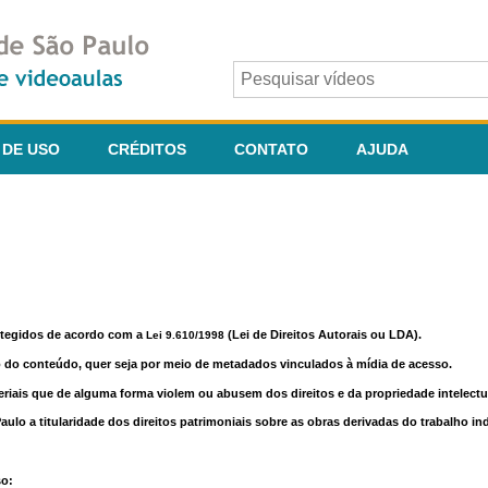
 DE USO
CRÉDITOS
CONTATO
AJUDA
otegidos de acordo com a
(Lei de Direitos Autorais ou LDA).
Lei 9.610/1998
o do conteúdo, quer seja por meio de metadados vinculados à mídia de acesso.
riais que de alguma forma violem ou abusem dos direitos e da propriedade intelectua
lo a titularidade dos direitos patrimoniais sobre as obras derivadas do trabalho in
so: