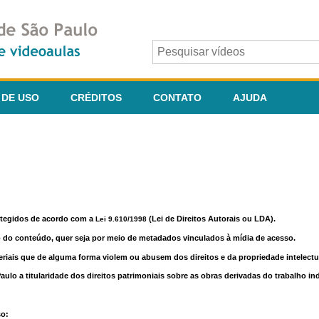
 DE USO
CRÉDITOS
CONTATO
AJUDA
otegidos de acordo com a
(Lei de Direitos Autorais ou LDA).
Lei 9.610/1998
o do conteúdo, quer seja por meio de metadados vinculados à mídia de acesso.
riais que de alguma forma violem ou abusem dos direitos e da propriedade intelectua
lo a titularidade dos direitos patrimoniais sobre as obras derivadas do trabalho in
so: