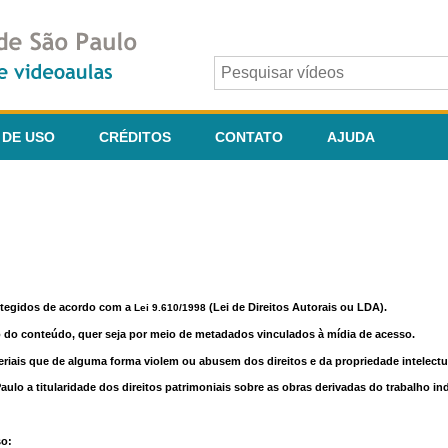
 DE USO
CRÉDITOS
CONTATO
AJUDA
otegidos de acordo com a
(Lei de Direitos Autorais ou LDA).
Lei 9.610/1998
o do conteúdo, quer seja por meio de metadados vinculados à mídia de acesso.
riais que de alguma forma violem ou abusem dos direitos e da propriedade intelectua
lo a titularidade dos direitos patrimoniais sobre as obras derivadas do trabalho in
so: