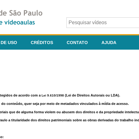
 DE USO
CRÉDITOS
CONTATO
AJUDA
otegidos de acordo com a
(Lei de Direitos Autorais ou LDA).
Lei 9.610/1998
o do conteúdo, quer seja por meio de metadados vinculados à mídia de acesso.
riais que de alguma forma violem ou abusem dos direitos e da propriedade intelectua
lo a titularidade dos direitos patrimoniais sobre as obras derivadas do trabalho in
so: