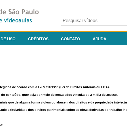
 DE USO
CRÉDITOS
CONTATO
AJUDA
otegidos de acordo com a
(Lei de Direitos Autorais ou LDA).
Lei 9.610/1998
o do conteúdo, quer seja por meio de metadados vinculados à mídia de acesso.
riais que de alguma forma violem ou abusem dos direitos e da propriedade intelectua
lo a titularidade dos direitos patrimoniais sobre as obras derivadas do trabalho in
so: