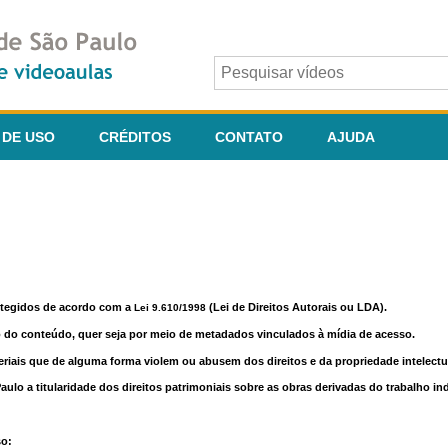
 DE USO
CRÉDITOS
CONTATO
AJUDA
otegidos de acordo com a
(Lei de Direitos Autorais ou LDA).
Lei 9.610/1998
o do conteúdo, quer seja por meio de metadados vinculados à mídia de acesso.
riais que de alguma forma violem ou abusem dos direitos e da propriedade intelectua
lo a titularidade dos direitos patrimoniais sobre as obras derivadas do trabalho in
so: