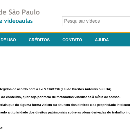
 DE USO
CRÉDITOS
CONTATO
AJUDA
otegidos de acordo com a
(Lei de Direitos Autorais ou LDA).
Lei 9.610/1998
o do conteúdo, quer seja por meio de metadados vinculados à mídia de acesso.
riais que de alguma forma violem ou abusem dos direitos e da propriedade intelectua
lo a titularidade dos direitos patrimoniais sobre as obras derivadas do trabalho in
so: