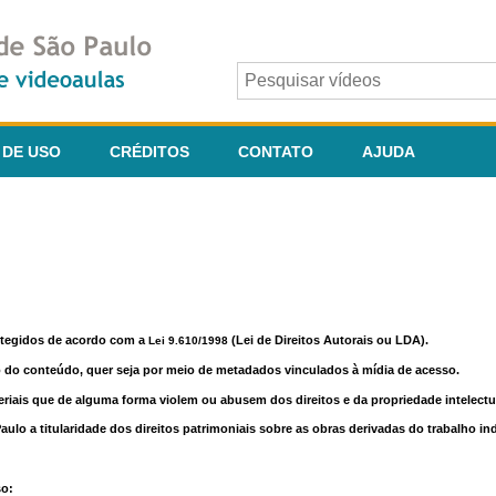
 DE USO
CRÉDITOS
CONTATO
AJUDA
otegidos de acordo com a
(Lei de Direitos Autorais ou LDA).
Lei 9.610/1998
o do conteúdo, quer seja por meio de metadados vinculados à mídia de acesso.
riais que de alguma forma violem ou abusem dos direitos e da propriedade intelectua
lo a titularidade dos direitos patrimoniais sobre as obras derivadas do trabalho in
so: