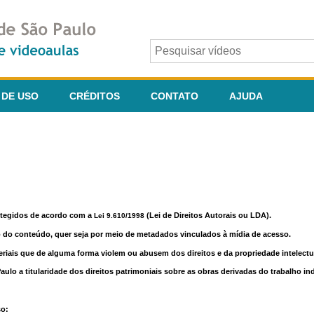
 DE USO
CRÉDITOS
CONTATO
AJUDA
otegidos de acordo com a
(Lei de Direitos Autorais ou LDA).
Lei 9.610/1998
o do conteúdo, quer seja por meio de metadados vinculados à mídia de acesso.
riais que de alguma forma violem ou abusem dos direitos e da propriedade intelectua
lo a titularidade dos direitos patrimoniais sobre as obras derivadas do trabalho in
so: