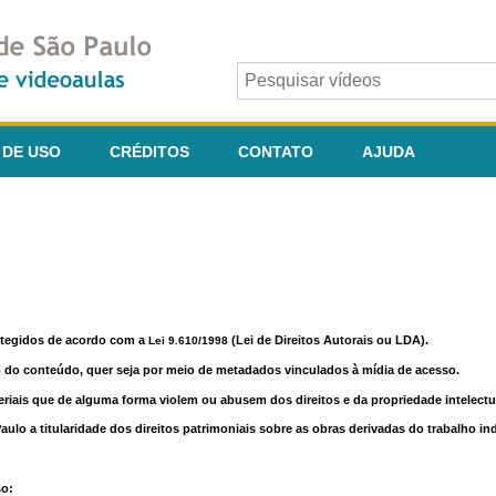
 DE USO
CRÉDITOS
CONTATO
AJUDA
otegidos de acordo com a
(Lei de Direitos Autorais ou LDA).
Lei 9.610/1998
o do conteúdo, quer seja por meio de metadados vinculados à mídia de acesso.
riais que de alguma forma violem ou abusem dos direitos e da propriedade intelectua
lo a titularidade dos direitos patrimoniais sobre as obras derivadas do trabalho in
so: