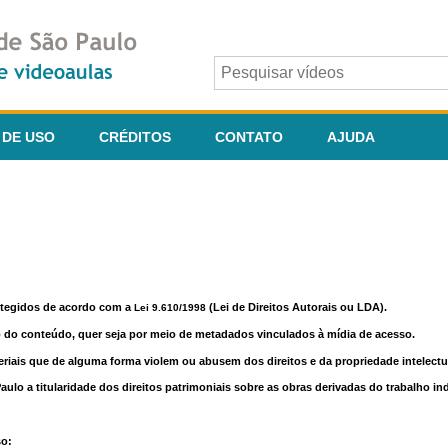
 DE USO
CRÉDITOS
CONTATO
AJUDA
otegidos de acordo com a
(Lei de Direitos Autorais ou LDA).
Lei 9.610/1998
o do conteúdo, quer seja por meio de metadados vinculados à mídia de acesso.
riais que de alguma forma violem ou abusem dos direitos e da propriedade intelectua
lo a titularidade dos direitos patrimoniais sobre as obras derivadas do trabalho in
so: