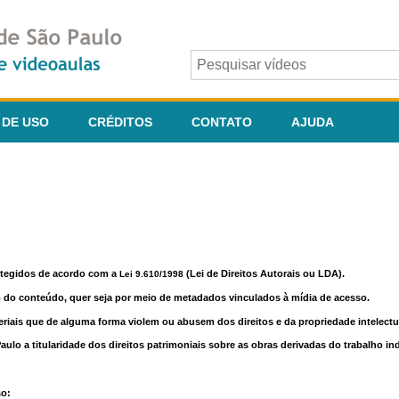
 DE USO
CRÉDITOS
CONTATO
AJUDA
otegidos de acordo com a
(Lei de Direitos Autorais ou LDA).
Lei 9.610/1998
o do conteúdo, quer seja por meio de metadados vinculados à mídia de acesso.
riais que de alguma forma violem ou abusem dos direitos e da propriedade intelectua
lo a titularidade dos direitos patrimoniais sobre as obras derivadas do trabalho in
so: