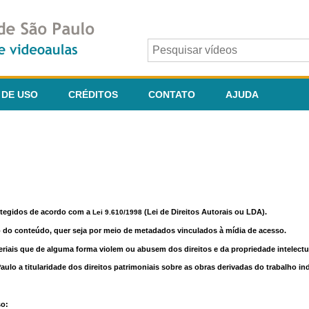
 DE USO
CRÉDITOS
CONTATO
AJUDA
otegidos de acordo com a
(Lei de Direitos Autorais ou LDA).
Lei 9.610/1998
o do conteúdo, quer seja por meio de metadados vinculados à mídia de acesso.
riais que de alguma forma violem ou abusem dos direitos e da propriedade intelectua
lo a titularidade dos direitos patrimoniais sobre as obras derivadas do trabalho in
so: