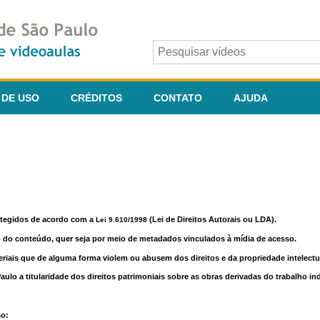
 DE USO
CRÉDITOS
CONTATO
AJUDA
otegidos de acordo com a
(Lei de Direitos Autorais ou LDA).
Lei 9.610/1998
o do conteúdo, quer seja por meio de metadados vinculados à mídia de acesso.
riais que de alguma forma violem ou abusem dos direitos e da propriedade intelectua
lo a titularidade dos direitos patrimoniais sobre as obras derivadas do trabalho in
so: