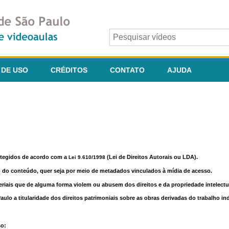
 DE USO
CRÉDITOS
CONTATO
AJUDA
otegidos de acordo com a
(Lei de Direitos Autorais ou LDA).
Lei 9.610/1998
o do conteúdo, quer seja por meio de metadados vinculados à mídia de acesso.
riais que de alguma forma violem ou abusem dos direitos e da propriedade intelectua
lo a titularidade dos direitos patrimoniais sobre as obras derivadas do trabalho in
so: