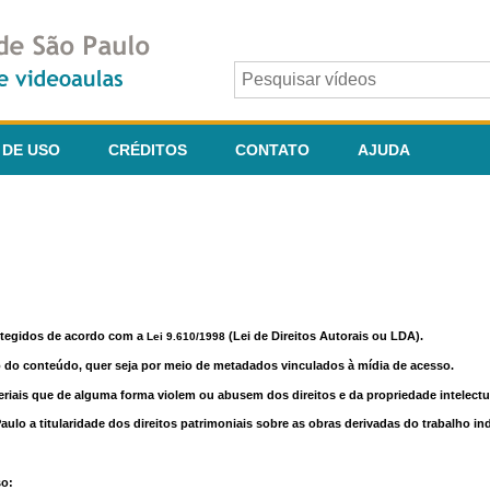
 DE USO
CRÉDITOS
CONTATO
AJUDA
otegidos de acordo com a
(Lei de Direitos Autorais ou LDA).
Lei 9.610/1998
o do conteúdo, quer seja por meio de metadados vinculados à mídia de acesso.
riais que de alguma forma violem ou abusem dos direitos e da propriedade intelectua
lo a titularidade dos direitos patrimoniais sobre as obras derivadas do trabalho in
so: