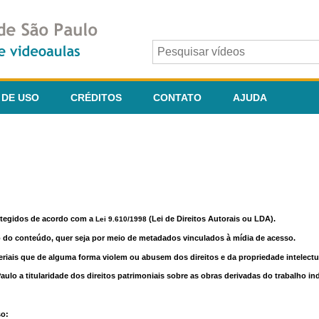
 DE USO
CRÉDITOS
CONTATO
AJUDA
otegidos de acordo com a
(Lei de Direitos Autorais ou LDA).
Lei 9.610/1998
o do conteúdo, quer seja por meio de metadados vinculados à mídia de acesso.
riais que de alguma forma violem ou abusem dos direitos e da propriedade intelectua
lo a titularidade dos direitos patrimoniais sobre as obras derivadas do trabalho in
so: