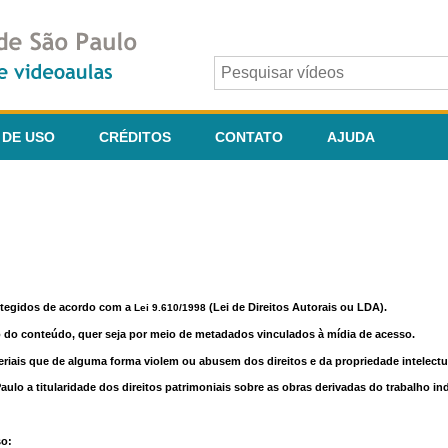
 DE USO
CRÉDITOS
CONTATO
AJUDA
otegidos de acordo com a
(Lei de Direitos Autorais ou LDA).
Lei 9.610/1998
o do conteúdo, quer seja por meio de metadados vinculados à mídia de acesso.
riais que de alguma forma violem ou abusem dos direitos e da propriedade intelectua
lo a titularidade dos direitos patrimoniais sobre as obras derivadas do trabalho in
so: