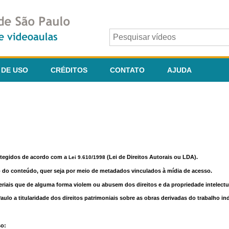
 DE USO
CRÉDITOS
CONTATO
AJUDA
otegidos de acordo com a
(Lei de Direitos Autorais ou LDA).
Lei 9.610/1998
o do conteúdo, quer seja por meio de metadados vinculados à mídia de acesso.
riais que de alguma forma violem ou abusem dos direitos e da propriedade intelectua
lo a titularidade dos direitos patrimoniais sobre as obras derivadas do trabalho in
so: