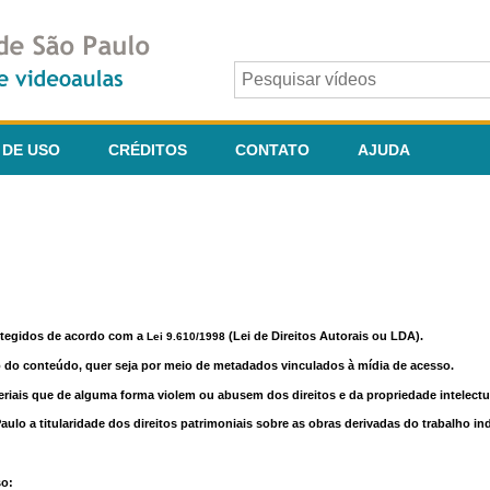
 DE USO
CRÉDITOS
CONTATO
AJUDA
otegidos de acordo com a
(Lei de Direitos Autorais ou LDA).
Lei 9.610/1998
o do conteúdo, quer seja por meio de metadados vinculados à mídia de acesso.
riais que de alguma forma violem ou abusem dos direitos e da propriedade intelectua
lo a titularidade dos direitos patrimoniais sobre as obras derivadas do trabalho in
so: